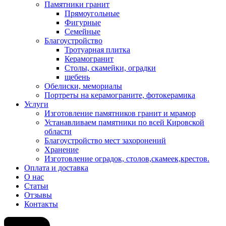
Памятники гранит
Прямоугольные
Фигурные
Семейные
Благоустройство
Тротуарная плитка
Керамогранит
Столы, скамейки, оградки
щебень
Обелиски, мемориалы
Портреты на керамограните, фотокерамика
Услуги
Изготовление памятников гранит и мрамор
Устанавливаем памятники по всей Кировской
области
Благоустройство мест захоронений
Хранение
Изготовление оградок, столов,скамеек,крестов.
Оплата и доставка
О нас
Статьи
Отзывы
Контакты