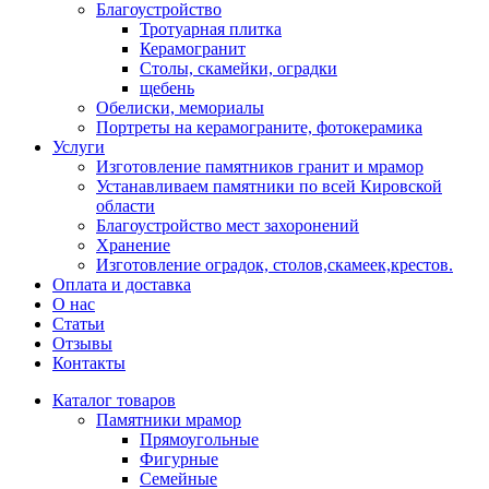
Благоустройство
Тротуарная плитка
Керамогранит
Столы, скамейки, оградки
щебень
Обелиски, мемориалы
Портреты на керамограните, фотокерамика
Услуги
Изготовление памятников гранит и мрамор
Устанавливаем памятники по всей Кировской
области
Благоустройство мест захоронений
Хранение
Изготовление оградок, столов,скамеек,крестов.
Оплата и доставка
О нас
Статьи
Отзывы
Контакты
Каталог товаров
Памятники мрамор
Прямоугольные
Фигурные
Семейные